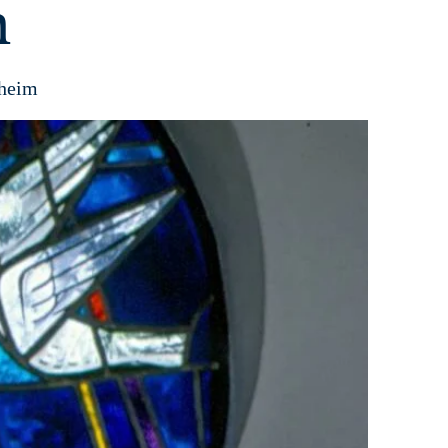
n
theim