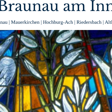
Braunau am In
nau | Mauerkirchen | Hochburg-Ach | Riedersbach | Al