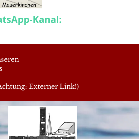
atsApp-Kanal:
nseren
s
Achtung: Externer Link!)