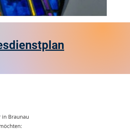
esdienstplan
 in Braunau
 möchten: